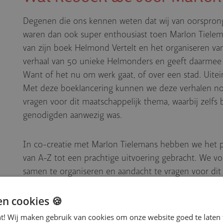
Degenen die ons kennen weten dat wij van oorsprong
waren dan ook super enthousiast toen Marlon Tielem
van zijn boek Helmond Vertelt en het organiseren van
verhaal van 50 unieke Helmonders en geeft daarmee 
Want of het nu om werk gaat, of over een stad. Uitei
Met deze boeklancering kunnen we deze verhalen no
vragen voor dit maatschappelijk thema, waarbij zelfs
genodigden aanwezig was.
In co-creatie met Marlon Tielemans hebben we het 
van A-Z tot een prachtige uitvoering gebracht. We 
samen te organiseren en aandacht te vragen voor dit
moment op onze
Brainport Human Campus!
en cookies 🍪
nt! Wij maken gebruik van cookies om onze website goed te laten 