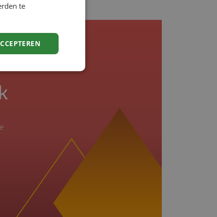
erden te
ACCEPTEREN
k
je