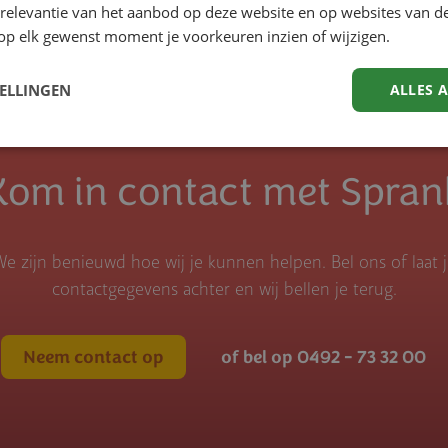
 relevantie van het aanbod op deze website en op websites van d
op elk gewenst moment je voorkeuren inzien of wijzigen.
TELLINGEN
ALLES 
Kom in contact met Spran
e zijn benieuwd hoe wij je kunnen helpen. Bel ons of laat 
contactgegevens achter en wij bellen je terug.
Neem contact op
of bel op 0492 - 73 32 00