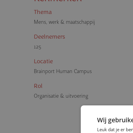
Thema
Mens, werk & maatschappij
Deelnemers
125
Locatie
Brainport Human Campus
Rol
Organisatie & uitvoering
Wij gebruik
Leuk dat je er be