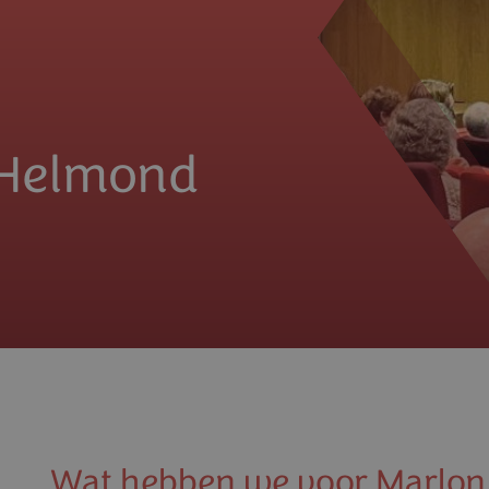
 Helmond
Wat hebben we voor Marlon