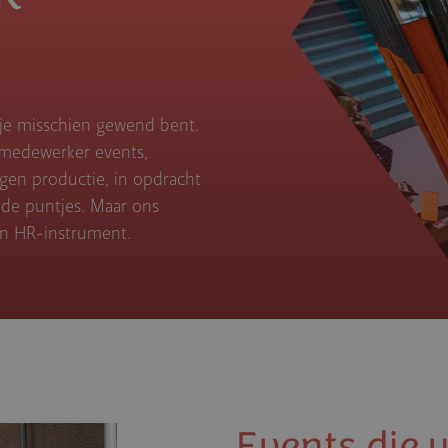
 je misschien gewend bent.
 medewerker events,
igen productie, in opdracht
 de puntjes. Maar ons
een HR-instrument.
Events die 