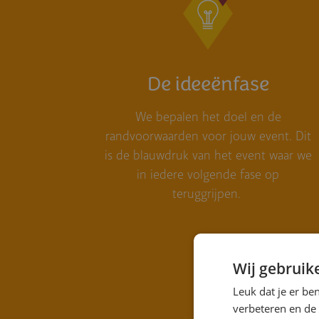
De ideeënfase
We bepalen het doel en de
randvoorwaarden voor jouw event. Dit
is de blauwdruk van het event waar we
in iedere volgende fase op
teruggrijpen.
Wij gebruik
Leuk dat je er be
verbeteren en de