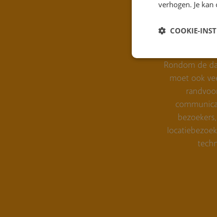
verhogen. Je kan 
COOKIE-INS
Event
Rondom de daa
moet ook ve
randvoo
communicat
bezoekers,
locatiebezoe
techn