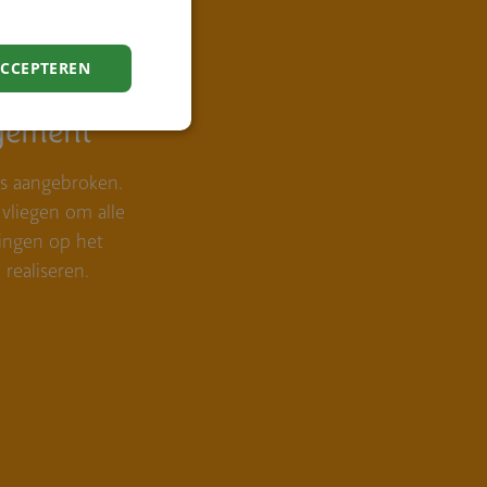
ACCEPTEREN
e
gement
is aangebroken.
vliegen om alle
ingen op het
realiseren.