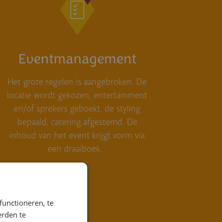
Eventmanagement
Het grote regelen is aangebroken. De
locatie wordt gekozen, entertainment
en/of sprekers geboekt, de styling
bepaald, catering afgestemd. De
inhoud van het event krijgt vorm via
een draaiboek.
functioneren, te
erden te