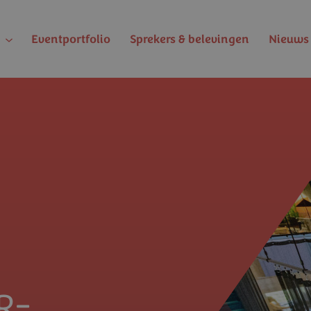
Eventportfolio
Sprekers & belevingen
Nieuws 
R-