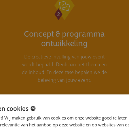
Concept & programma
ontwikke­ling
De creatieve invulling van jouw event
wordt bepaald. Denk aan het thema en
de inhoud. In deze fase bepalen we de
beleving van jouw event.
en cookies 🍪
nt! Wij maken gebruik van cookies om onze website goed te laten 
 relevantie van het aanbod op deze website en op websites van d