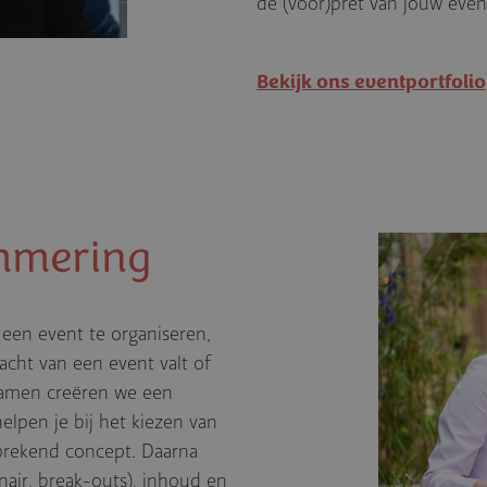
de (voor)pret van jouw even
Bekijk ons eventportfolio
mme­ring
 een event te organiseren,
cht van een event valt of
Samen creëren we een
lpen je bij het kiezen van
prekend concept. Daarna
air, break-outs), inhoud en