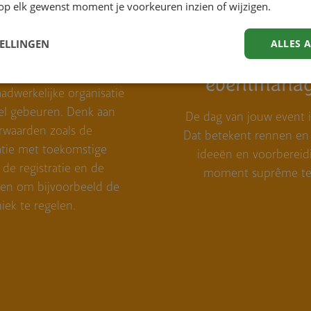
op elk gewenst moment je voorkeuren inzien of wijzigen.
TELLINGEN
ALLES 
coördinatie
On sit
eventmana
dwerkelijke organisatie
el gebeuren. Denk aan
De dag van jouw event 
rwaarden zoals de
Dat betekent rennen en 
ie met toekomstige
ideeën en voorbereid
 de registratie en de
moment suprême te 
ken om bijvoorbeeld de
iek te regelen.