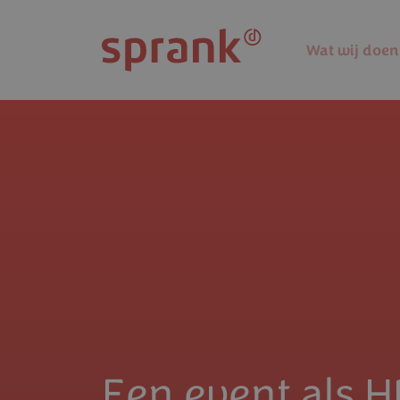
Overslaan en naar de inhoud gaan
Wat wij doen
Een event als H