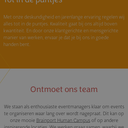
Met onze deskundigheid en jarenlange ervaring regelen wij
alles tot in de puntjes. Kwaliteit gaat bij ons altijd boven
kwantiteit. En door onze klantgerichte en mensgerichte
manier van werken, ervaar je dat je bij ons in goede
handen bent.
Ontmoet ons team
We staan als enthousiaste eventmanagers klaar om events
te organiseren waar lang over wordt nagepraat. Dit kan op
onze mooie
Brainport Human Campus
of op andere
inspirerende locaties. We werken graag samen, waarbij we