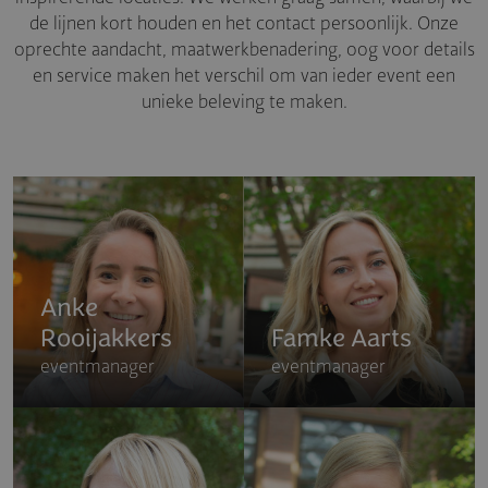
de lijnen kort houden en het contact persoonlijk. Onze
oprechte aandacht, maatwerkbenadering, oog voor details
en service maken het verschil om van ieder event een
unieke beleving te maken.
Anke
Rooijakkers
Famke Aarts
eventmanager
eventmanager