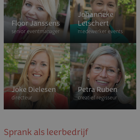
Johanneke
Floor Janssens
Letschert
senior eventmanager
medewerker events
Joke Dielesen
Petra Ruben
directeur
creatief regisseur
Sprank als leerbedrijf