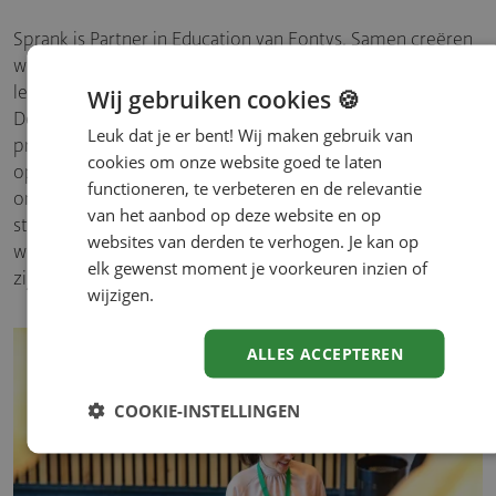
Sprank is Partner in Education van Fontys. Samen creëren
we een spil tussen de hogeschool en het werkveld en
leiden we studenten op voor de wereld van overmorgen.
Wij gebruiken cookies 🍪
De studenten ontwikkelen zich tot ondernemende
Leuk dat je er bent! Wij maken gebruik van
professionals en verantwoordelijke wereldburgers, die
cookies om onze website goed te laten
oplossingsgericht denken en kunnen werken in een
functioneren, te verbeteren en de relevantie
omgeving met multidisciplinaire vraagstukken. Door
van het aanbod op deze website en op
studenten de kans te geven om aan de slag te gaan in het
websites van derden te verhogen. Je kan op
werkveld, maken zij kennis met diverse toporganisaties en
elk gewenst moment je voorkeuren inzien of
zijn ze goed voorbereid op de beroepspraktijk.
wijzigen.
ALLES ACCEPTEREN
COOKIE-INSTELLINGEN