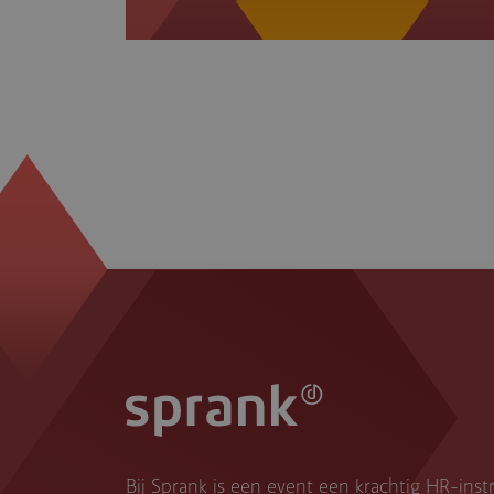
Bij Sprank is een event een krachtig HR-ins