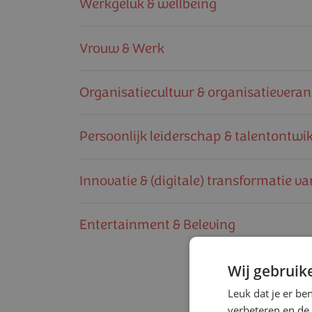
Werkgeluk & wellbeing
Vrouw & Werk
Organisa­tie­cul­tuur & organisa­tie­ver­an
Persoonlijk leiderschap & talentont­wik­
Innovatie & (digitale) transfor­matie 
Entertain­ment & Beleving
Wij gebruik
Leuk dat je er be
verbeteren en de