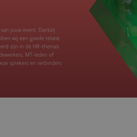
 van jouw event. Dankzij
bben wij een goede relatie
eerd zijn in dé HR-thema’s
dewerkers, MT-leden of
eze sprekers en verbinders