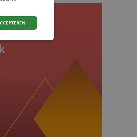
ACCEPTEREN
k
je