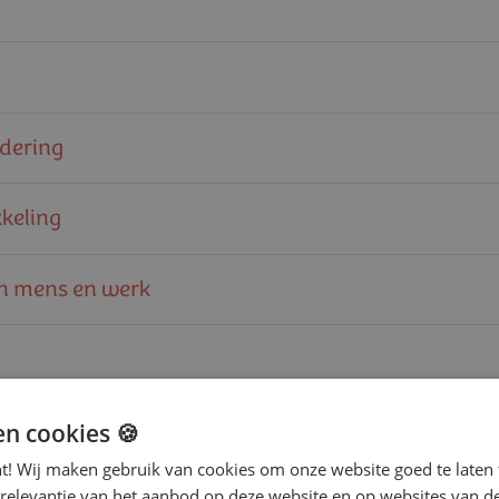
­de­ring
ke­ling
van mens en werk
en cookies 🍪
nt! Wij maken gebruik van cookies om onze website goed te laten 
 relevantie van het aanbod op deze website en op websites van d