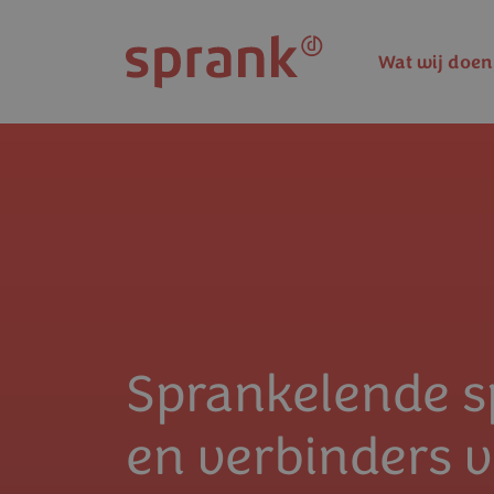
Overslaan en naar de inhoud gaan
Wat wij doen
Sprankelende s
en verbinders 