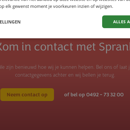
op elk gewenst moment je voorkeuren inzien of wijzigen.
TELLINGEN
ALLES 
Kom in contact met Spran
e zijn benieuwd hoe wij je kunnen helpen. Bel ons of laat 
contactgegevens achter en wij bellen je terug.
Neem contact op
of bel op 0492 - 73 32 00