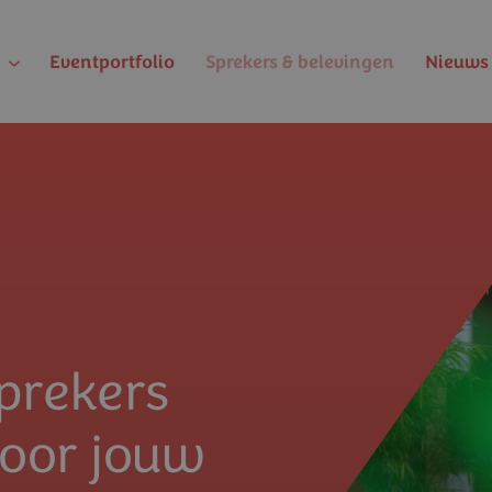
Eventportfolio
Sprekers & belevingen
Nieuws 
prekers
voor jouw