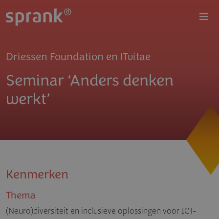
Overslaan en naar de inhoud gaan
Driessen Foundation en ITvitae
Seminar ‘Anders denken
werkt’
Kenmerken
Thema
(Neuro)diversiteit en inclusieve oplossingen voor ICT-