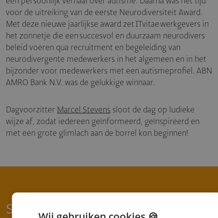
een persoonlijk verhaal over autisme. Daarna was het tijd
voor de uitreiking van de eerste Neurodiversiteit Award.
Met deze nieuwe jaarlijkse award zet ITvitae werkgevers in
het zonnetje die een succesvol en duurzaam neurodivers
beleid voeren qua recruitment en begeleiding van
neurodivergente medewerkers in het algemeen en in het
bijzonder voor medewerkers met een autismeprofiel. ABN
AMRO Bank N.V. was de gelukkige winnaar.
Dagvoorzitter
Marcel Stevens
sloot de dag op ludieke
wijze af, zodat iedereen geïnformeerd, geïnspireerd en
met een grote glimlach aan de borrel kon beginnen!
Sfeerimpressie
Wij gebruiken cookies 🍪