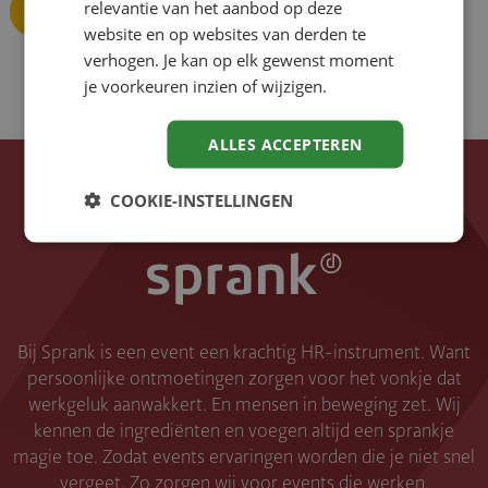
relevantie van het aanbod op deze
website en op websites van derden te
verhogen. Je kan op elk gewenst moment
je voorkeuren inzien of wijzigen.
ALLES ACCEPTEREN
COOKIE-INSTELLINGEN
Bij Sprank is een event een krachtig HR-instrument. Want
persoonlijke ontmoetingen zorgen voor het vonkje dat
werkgeluk aanwakkert. En mensen in beweging zet. Wij
kennen de ingrediënten en voegen altijd een sprankje
magie toe. Zodat events ervaringen worden die je niet snel
vergeet. Zo zorgen wij voor events die werken.