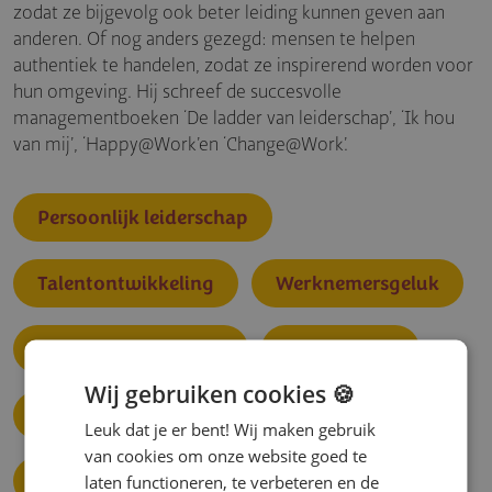
zodat ze bijgevolg ook beter leiding kunnen geven aan
anderen. Of nog anders gezegd: mensen te helpen
authentiek te handelen, zodat ze inspirerend worden voor
hun omgeving. Hij schreef de succesvolle
managementboeken ‘De ladder van leiderschap’, ‘Ik hou
van mij’, ‘Happy@Work’en ‘Change@Work’.
Persoonlijk leiderschap
Talentontwikkeling
Werknemersgeluk
Gedragsverandering
Leiderschap
Wij gebruiken cookies 🍪
Werkgeluk
Wellbeing
Leuk dat je er bent! Wij maken gebruik
van cookies om onze website goed te
Organisatiecultuur
laten functioneren, te verbeteren en de