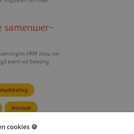
ar inspireren om meer
de samenwer­
 jaarcongres HRM 2024 van
gd event vol beleving,
ntwikkeling
Mindset
en cookies 🍪