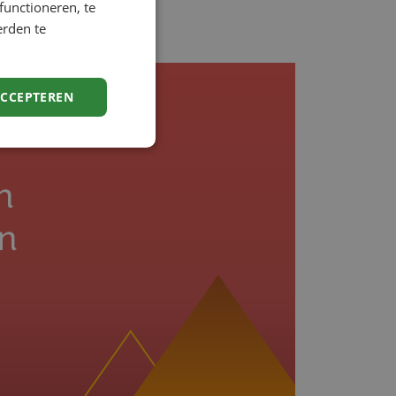
functioneren, te
erden te
ACCEPTEREN
n
en