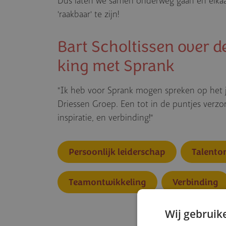
Dus laten we samen onderweg gaan en elka
'raakbaar' te zijn!
Bart Scholtissen over 
king met Sprank
"Ik heb voor Sprank mogen spreken op het
Driessen Groep. Een tot in de puntjes verzor
inspiratie, en verbinding!"
Persoonlijk leiderschap
Talento
Teamontwikkeling
Verbinding
Wij gebruik